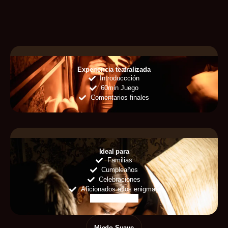
Experiencia teatralizada
Introduccción
60min Juego
Comentarios finales
Ideal para
Familias
Cumpleaños
Celebraciones
Aficionados a los enigmas
Learn More
Miedo Suave